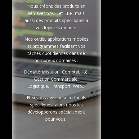
Nous créons des produits en
lien avec SAGE et EBP, mais
aussi des produits spécifiques à
vos logiciels métiers.
Nos outils, applications mobiles
et programmes facilitent vos
tâches quotidiennes dans de
nombreux domaines :
Dématérialisation, Comptabilité,
Gestion Commerciale,
Logistique, Transport, Web…
Et si vous avez besoin d’outils
spécifiques, alors nous les
développerons spécialement
pour vous !