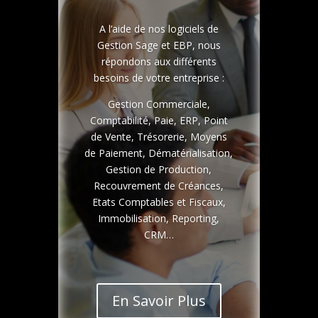
A l’aide de nos logiciels de
Gestion Sage et EBP, nous
répondons aux différents
besoins de votre entreprise :
Gestion Commerciale,
Comptabilité, Paie, ERP, Point
de Vente, Trésorerie, Moyens
de Paiement, Dématérialisation,
Gestion de Production,
Recouvrement de Créances,
Etats Comptables et Fiscaux,
Immobilisation, Reporting,
CRM…
En Savoir Plus