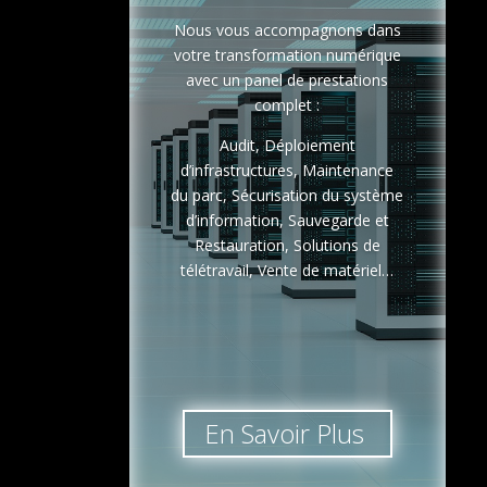
Nous vous accompagnons dans
votre transformation numérique
avec un panel de prestations
complet :
Audit, Déploiement
d’infrastructures, Maintenance
du parc, Sécurisation du système
d’information, Sauvegarde et
Restauration, Solutions de
télétravail, Vente de matériel…
En Savoir Plus