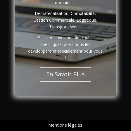
domaines :
Dématérialisation, Comptabilité,
Gestion Commerciale, Logistique,
Transport, Web…
Et si vous avez besoin d’outils
spécifiques, alors nous les
développerons spécialement pour vous
!
En Savoir Plus
Mentions légales