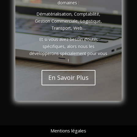
domaines :
Dématérialisation, Comptabilité,
Gestion Commerciale, Logistique,
Transport, Web…
Et si vous avez besoin d’outils
spécifiques, alors nous les
développerons spécialement pour vous
!
En Savoir Plus
Mentions légales