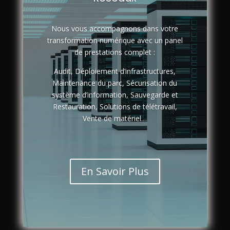
Nous vous accompagnons dans votre
transformation numérique avec un panel
de prestations complet :
Audit, Déploiement d’infrastructures,
Maintenance du parc, Sécurisation du
système d’information, Sauvegarde et
Restauration, Solutions de télétravail,
Vente de matériel…
En Savoir Plus