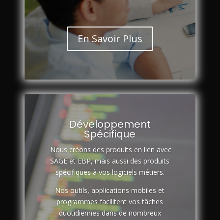
En Savoir Plus
Développement
Spécifique
Nous créons des produits en lien avec
SAGE et EBP, mais aussi des produits
spécifiques à vos logiciels métiers.
Nos outils, applications mobiles et
programmes facilitent vos tâches
quotidiennes dans de nombreux