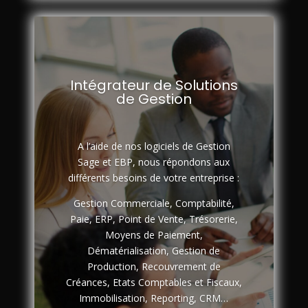
Intégrateur de Solutions
de Gestion
A l’aide de nos logiciels de Gestion
Sage et EBP, nous répondons aux
différents besoins de votre entreprise :
Gestion Commerciale, Comptabilité,
Paie, ERP, Point de Vente, Trésorerie,
Moyens de Paiement,
Dématérialisation, Gestion de
Production, Recouvrement de
Créances, Etats Comptables et Fiscaux,
Immobilisation, Reporting, CRM…