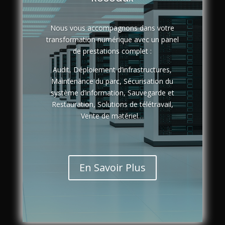
Nous vous accompagnons dans votre
transformation numérique avec un panel
de prestations complet :
Audit, Déploiement d’infrastructures,
Maintenance du parc, Sécurisation du
système d’information, Sauvegarde et
Restauration, Solutions de télétravail,
Vente de matériel…
En Savoir Plus