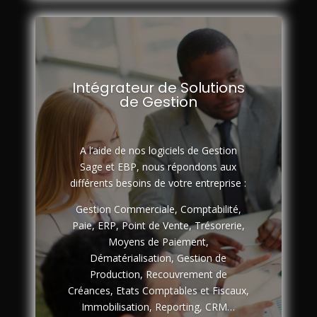
Intégrateur de Solutions
de Gestion
A l’aide de nos logiciels de Gestion
Sage et EBP, nous répondons aux
différents besoins de votre entreprise :
Gestion Commerciale, Comptabilité,
Paie, ERP, Point de Vente, Trésorerie,
Moyens de Paiement,
Dématérialisation, Gestion de
Production, Recouvrement de
Créances, Etats Comptables et Fiscaux,
Immobilisation, Reporting, CRM…