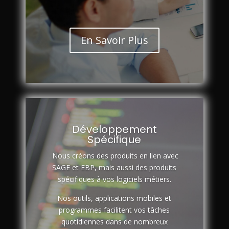
En Savoir Plus
Développement
Spécifique
Nous créons des produits en lien avec
SAGE et EBP, mais aussi des produits
spécifiques à vos logiciels métiers.
Nos outils, applications mobiles et
programmes facilitent vos tâches
quotidiennes dans de nombreux