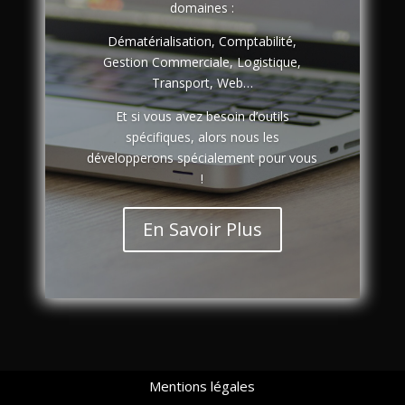
domaines :
Dématérialisation, Comptabilité,
Gestion Commerciale, Logistique,
Transport, Web…
Et si vous avez besoin d’outils
spécifiques, alors nous les
développerons spécialement pour vous
!
En Savoir Plus
Mentions légales