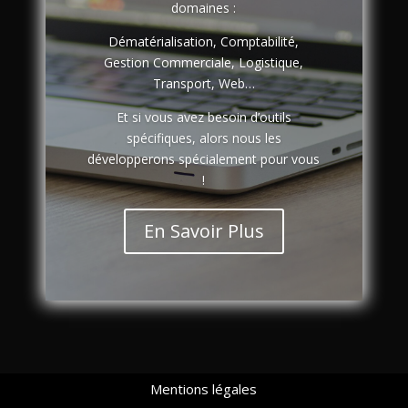
domaines :
Dématérialisation, Comptabilité,
Gestion Commerciale, Logistique,
Transport, Web…
Et si vous avez besoin d’outils
spécifiques, alors nous les
développerons spécialement pour vous
!
En Savoir Plus
Mentions légales