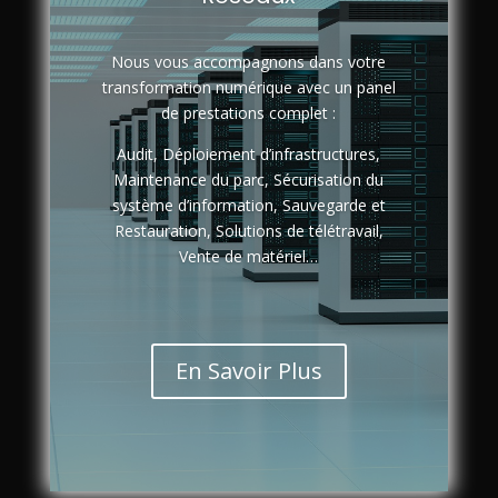
Nous vous accompagnons dans votre
transformation numérique avec un panel
de prestations complet :
Audit, Déploiement d’infrastructures,
Maintenance du parc, Sécurisation du
système d’information, Sauvegarde et
Restauration, Solutions de télétravail,
Vente de matériel…
En Savoir Plus