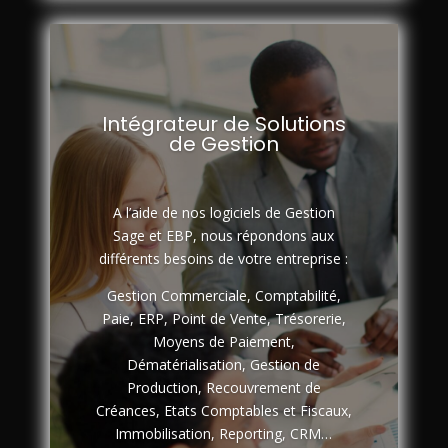
Intégrateur de Solutions
de Gestion
A l’aide de nos logiciels de Gestion
Sage et EBP, nous répondons aux
différents besoins de votre entreprise :
Gestion Commerciale, Comptabilité,
Paie, ERP, Point de Vente, Trésorerie,
Moyens de Paiement,
Dématérialisation, Gestion de
Production, Recouvrement de
Créances, Etats Comptables et Fiscaux,
Immobilisation, Reporting, CRM…