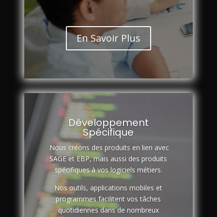
En Savoir Plus
Développement
Spécifique
Nous créons des produits en lien avec
SAGE et EBP, mais aussi des produits
spécifiques à vos logiciels métiers.
Nos outils, applications mobiles et
programmes facilitent vos tâches
quotidiennes dans de nombreux